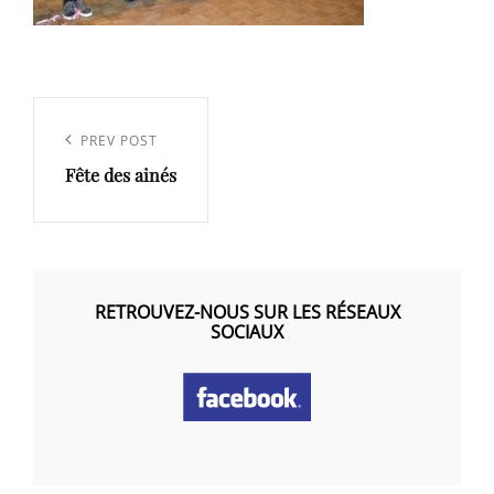
Navigation
de
Previous
PREV POST
l’article
Fête des ainés
Post
RETROUVEZ-NOUS SUR LES RÉSEAUX
SOCIAUX