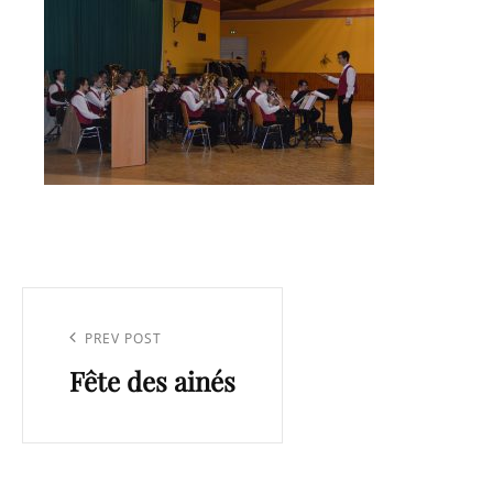
Navigation
de
Previous
PREV POST
l’article
Fête des ainés
Post