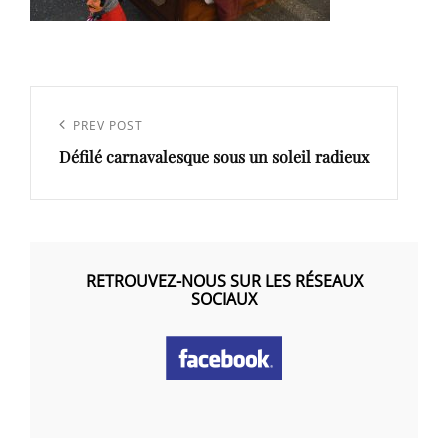
Navigation
de
Previous
PREV POST
l’article
Défilé carnavalesque sous un soleil radieux
Post
RETROUVEZ-NOUS SUR LES RÉSEAUX
SOCIAUX