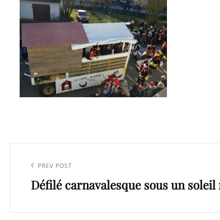
Navigation
de
Previous
PREV POST
l’article
Défilé carnavalesque sous un soleil
Post