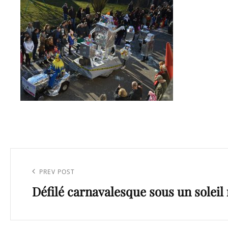
Navigation
de
Previous
PREV POST
l’article
Défilé carnavalesque sous un soleil
Post