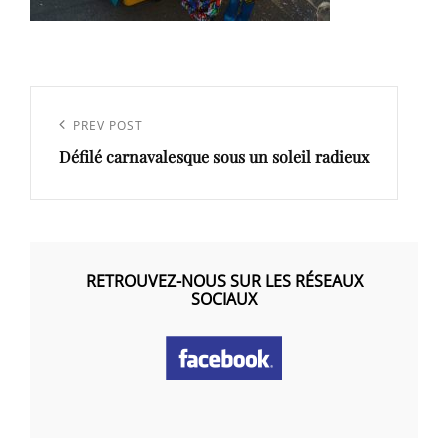
Navigation
de
Previous
PREV POST
l’article
Défilé carnavalesque sous un soleil radieux
Post
RETROUVEZ-NOUS SUR LES RÉSEAUX
SOCIAUX