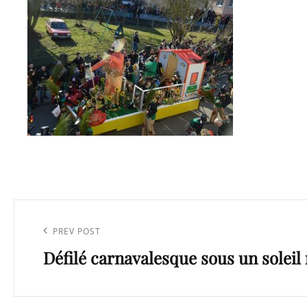
Navigation
de
Previous
PREV POST
l’article
Défilé carnavalesque sous un soleil
Post