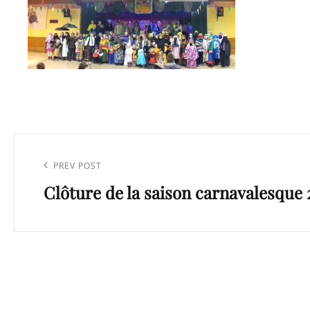
Navigation
de
Previous
PREV POST
l’article
Clôture de la saison carnavalesque 
Post