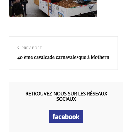
Navigation
de
Previous
PREV POST
l’article
40 ème cavalcade carnavalesque à Mothern
Post
RETROUVEZ-NOUS SUR LES RÉSEAUX
SOCIAUX