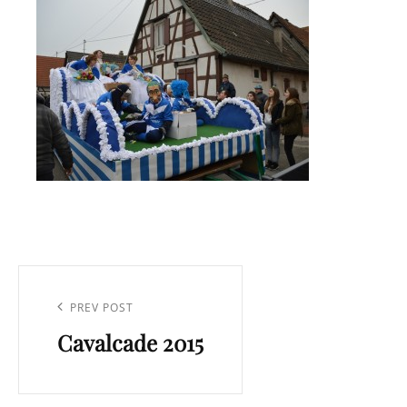
Navigation
de
Previous
PREV POST
l’article
Cavalcade 2015
Post