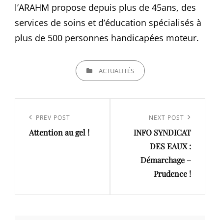
l’ARAHM propose depuis plus de 45ans, des
services de soins et d’éducation spécialisés à
plus de 500 personnes handicapées moteur.
CATEGORIES
ACTUALITÉS
Navigation
de
Previous
PREV POST
Next
NEXT POST
l’article
Attention au gel !
INFO SYNDICAT
Post
Post
DES EAUX :
Démarchage –
Prudence !