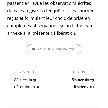
passent en revue les observations écrites
dans les registres d’enquête et les courriers
reçus et formulent leur choix de prise en
compte des observations selon le tableau
annexé à la présente délibération.
CATEGORIES
CONSEIL MUNICIPAL 2011
Navigation
de
Previous
PREV POST
Next
NEXT POST
l’article
Séance du 15
Séance du 23
Post
Post
décembre 2010
février 2011