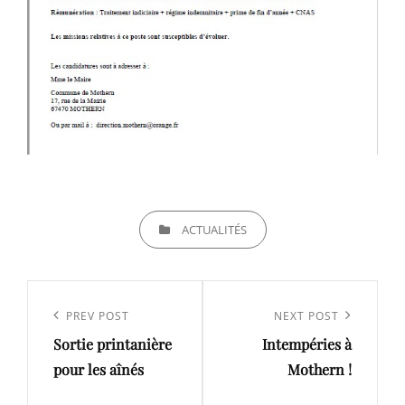
CATEGORIES
ACTUALITÉS
Navigation
de
Previous
PREV POST
Next
NEXT POST
l’article
Sortie printanière
Intempéries à
Post
Post
pour les aînés
Mothern !