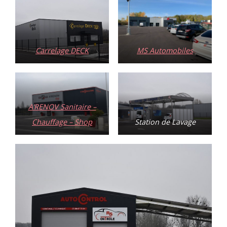
Carrelage DECK
MS Automobiles
A’RENOV Sanitaire –
Chauffage – Shop
Station de Lavage