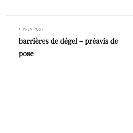
Navigation
de
Previous
PREV POST
l’article
barrières de dégel – préavis de
Post
pose