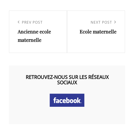
Navigation
de
Previous
PREV POST
Next
NEXT POST
l’article
Ancienne ecole
Ecole maternelle
Post
Post
maternelle
RETROUVEZ-NOUS SUR LES RÉSEAUX
SOCIAUX