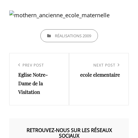
CATEGORIES
RÉALISATIONS 2009
Navigation
de
Previous
PREV POST
Next
NEXT POST
l’article
Eglise Notre-
ecole elementaire
Post
Post
Dame de la
Visitation
RETROUVEZ-NOUS SUR LES RÉSEAUX
SOCIAUX