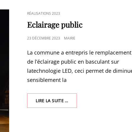
CAT
RÉALISATIONS 2023
LINKS
Eclairage public
POSTED
23 DÉCEMBRE 2023
MAIRIE
ON
La commune a entrepris le remplacement
de l’éclairage public en basculant sur
latechnologie LED, ceci permet de diminu
sensiblement la
ECLAIRAGE
LIRE LA SUITE …
PUBLIC