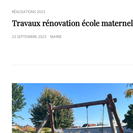
CAT
RÉALISATIONS 2023
LINKS
Travaux rénovation école maternell
POSTED
23 SEPTEMBRE 2023
MAIRIE
ON