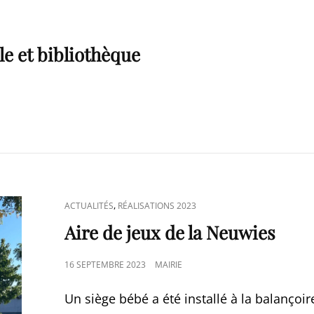
e et bibliothèque
CAT
,
ACTUALITÉS
RÉALISATIONS 2023
LINKS
Aire de jeux de la Neuwies
POSTED
16 SEPTEMBRE 2023
MAIRIE
ON
Un siège bébé a été installé à la balançoir