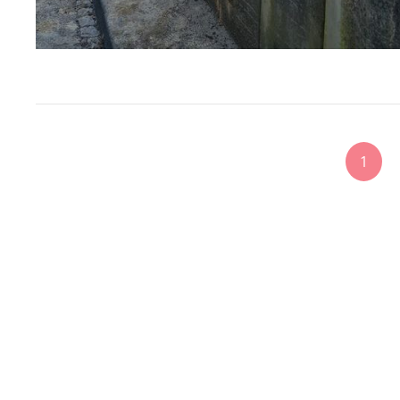
<span
1
class="nav-
subtitle
screen-
reader-
text">Page
</span>