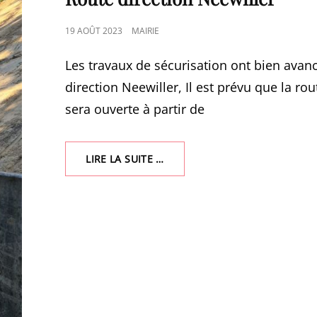
POSTED
19 AOÛT 2023
MAIRIE
ON
Les travaux de sécurisation ont bien avan
direction Neewiller, Il est prévu que la rou
sera ouverte à partir de
ROUTE
LIRE LA SUITE …
DIRECTION
NEEWILLER