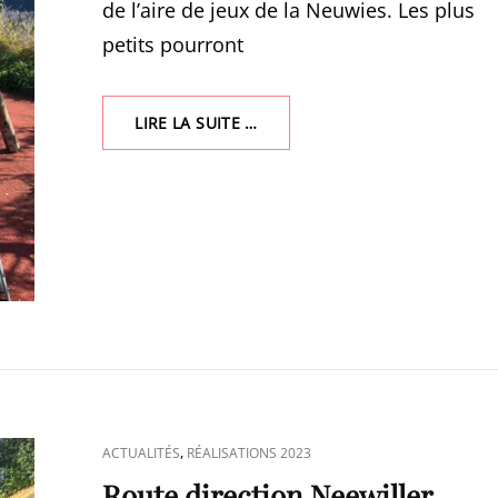
de l’aire de jeux de la Neuwies. Les plus
petits pourront
AIRE
LIRE LA SUITE …
DE
JEUX
DE
LA
NEUWIES
CAT
,
ACTUALITÉS
RÉALISATIONS 2023
LINKS
Route direction Neewiller