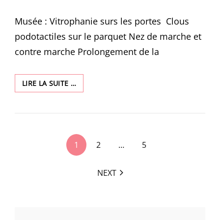
ON
Musée : Vitrophanie surs les portes Clous
podotactiles sur le parquet Nez de marche et
contre marche Prolongement de la
ACCESSIBILITÉ,
LIRE LA SUITE …
PERSONNES
À
MOBILITÉ
RÉDUITE
<span
1
2
…
5
class="nav-
subtitle
NEXT
screen-
reader-
text">Page
</span>