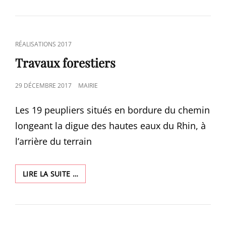
MATÉRIEL
CAT
RÉALISATIONS 2017
LINKS
Travaux forestiers
POSTED
29 DÉCEMBRE 2017
MAIRIE
ON
Les 19 peupliers situés en bordure du chemin
longeant la digue des hautes eaux du Rhin, à
l’arrière du terrain
TRAVAUX
LIRE LA SUITE …
FORESTIERS