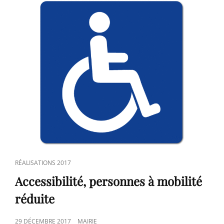
CAT
RÉALISATIONS 2017
LINKS
Accessibilité, personnes à mobilité
réduite
POSTED
29 DÉCEMBRE 2017
MAIRIE