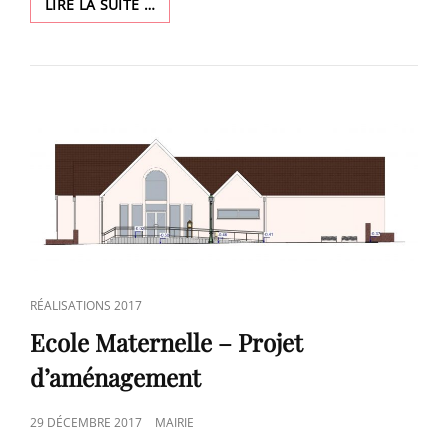
NOUVELLE
LIRE LA SUITE …
ECOLE
ELEMENTAIRE
CAT
RÉALISATIONS 2017
LINKS
Ecole Maternelle – Projet
d’aménagement
POSTED
29 DÉCEMBRE 2017
MAIRIE
ON