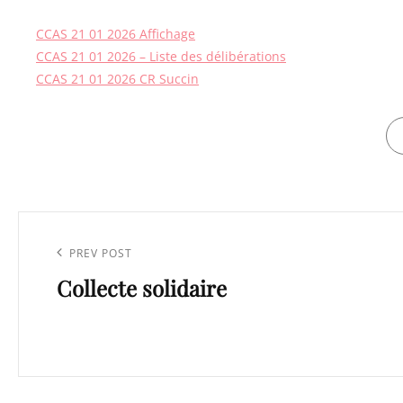
CCAS 21 01 2026 Affichage
CCAS 21 01 2026 – Liste des délibérations
CCAS 21 01 2026 CR Succin
CA
Navigation
de
Previous
PREV POST
l’article
Collecte solidaire
Post