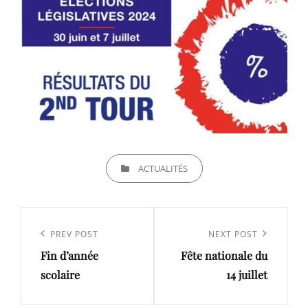
CATEGORIES
ACTUALITÉS
Navigation
de
Previous
PREV POST
Next
NEXT POST
l’article
Fin d’année
Fête nationale du
Post
Post
scolaire
14 juillet