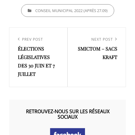
CATEGORIES
CONSEIL MUNICIPAL 2022 (APRÈS 27.09)
Navigation
de
Previous
PREV POST
Next
NEXT POST
l’article
ÉLECTIONS
SMICTOM – SACS
Post
Post
LÉGISLATIVES
KRAFT
DES 30 JUIN ET 7
JUILLET
RETROUVEZ-NOUS SUR LES RÉSEAUX
SOCIAUX