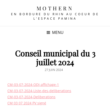
MOTHERN
EN BORDURE DU RHIN AU COEUR DE
L'ESPACE PAMINA
MENU
Conseil municipal du 3
juillet 2024
POSTED
27 JUIN 2024
ON
CM-03-07-2024-ODJ-affichage-1
CM-03-07-2024-Liste-des-deliberations
CM-03-07-2024-Deliberations
CM 03 07 2024 PV signé