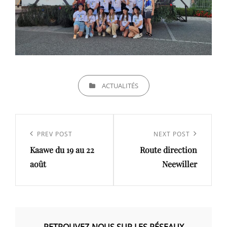
CATEGORIES
ACTUALITÉS
Navigation
de
Previous
PREV POST
Next
NEXT POST
l’article
Kaawe du 19 au 22
Route direction
Post
Post
août
Neewiller
RETROUVEZ-NOUS SUR LES RÉSEAUX