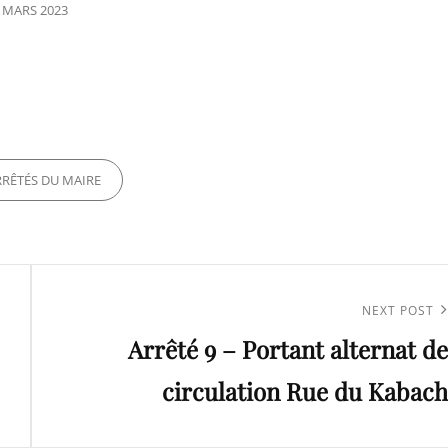
STED
 MARS 2023
N
ES
RRÊTÉS DU MAIRE
Next
NEXT POST
Arrêté 9 – Portant alternat de
Post
circulation Rue du Kabach