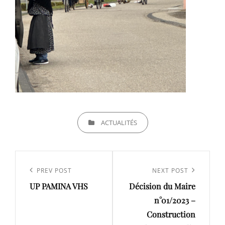
CATEGORIES
ACTUALITÉS
Navigation
de
Previous
PREV POST
Next
NEXT POST
l’article
UP PAMINA VHS
Décision du Maire
Post
Post
n°01/2023 –
Construction