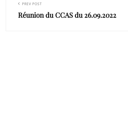
de
Previous
PREV POST
l’article
Réunion du CCAS du 26.09.2022
Post