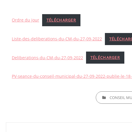
Ordre du jour
TÉLÉCHARGER
Liste-des-deliberations-du-CM-du-27-09-2022
TÉLÉCHAR
Deliberations-du-CM-du-27-09-2022
TÉLÉCHARGER
PV-seance-du-conseil-municipal-du-27-09-2022-publie-le-18
CATEGORIES
CONSEIL MUN
Navigation