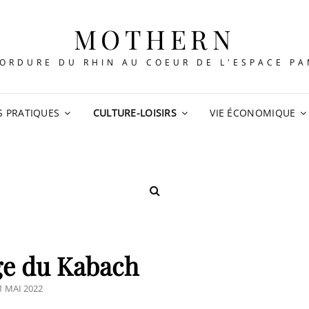
MOTHERN
ORDURE DU RHIN AU COEUR DE L'ESPACE P
S PRATIQUES
CULTURE-LOISIRS
VIE ÉCONOMIQUE
SEARCH
ge du Kabach
OSTED
1 MAI 2022
N