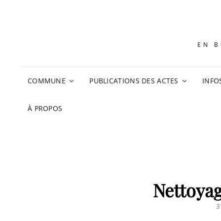
EN B
COMMUNE
PUBLICATIONS DES ACTES
INFO
À PROPOS
Nettoya
P
3
O