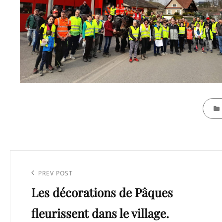
CATEG
Navigation
de
Previous
PREV POST
l’article
Les décorations de Pâques
Post
fleurissent dans le village.