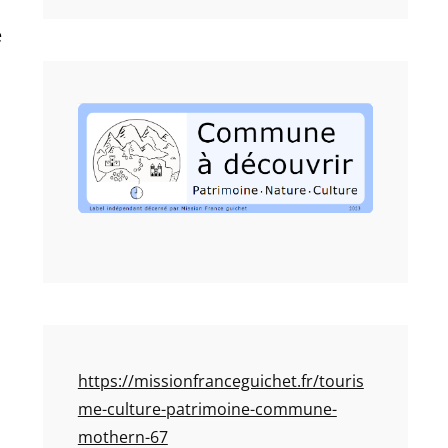
e
https://missionfranceguichet.fr/touris
me-culture-patrimoine-commune-
mothern-67