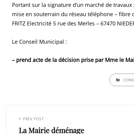
Portant sur la signature d’un marché de travaux 
mise en souterrain du réseau téléphone – fibre o
FRITZ Electricité 5 rue des Merles – 67470 NIE
Le Conseil Municipal :
– prend acte de la décision prise par Mme le Ma
CATEGORIES
CONS
Navigation
de
Previous
PREV POST
l’article
La Mairie déménage
Post