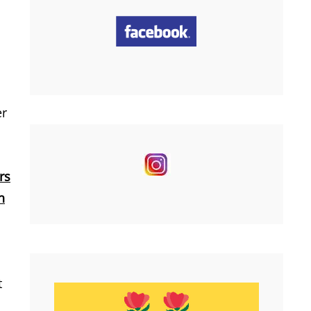
er
rs
n
t