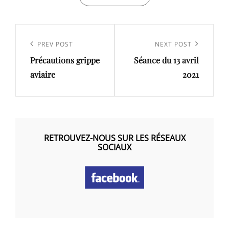
Navigation
de
Previous
PREV POST
Next
NEXT POST
l’article
Précautions grippe
Séance du 13 avril
Post
Post
aviaire
2021
RETROUVEZ-NOUS SUR LES RÉSEAUX
SOCIAUX