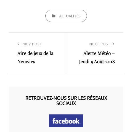
CATEGORIES
ACTUALITÉS
Navigation
de
Previous
PREV POST
Next
NEXT POST
l’article
Aire de jeux de la
Alerte Météo –
Post
Post
Neuwies
Jeudi 9 Août 2018
RETROUVEZ-NOUS SUR LES RÉSEAUX
SOCIAUX