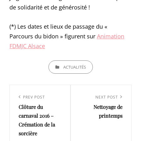
de solidarité et de générosité !
(*) Les dates et lieux de passage du «
Parcours du bidon » figurent sur
Animation
FDMJC Alsace
CATEGORIES
ACTUALITÉS
Navigation
de
Previous
PREV POST
Next
NEXT POST
l’article
Clôture du
Nettoyage de
Post
Post
carnaval 2016 –
printemps
Crémation de la
sorcière