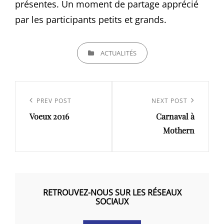
présentes. Un moment de partage apprécié
par les participants petits et grands.
CATEGORIES
ACTUALITÉS
Navigation
de
Previous
PREV POST
Next
NEXT POST
l’article
Voeux 2016
Carnaval à
Post
Post
Mothern
RETROUVEZ-NOUS SUR LES RÉSEAUX
SOCIAUX