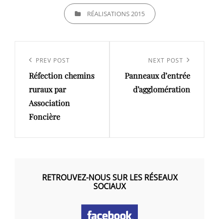
CATEGORIES
RÉALISATIONS 2015
Navigation
de
Previous
PREV POST
Next
NEXT POST
l’article
Réfection chemins
Panneaux d’entrée
Post
Post
ruraux par
d’agglomération
Association
Foncière
RETROUVEZ-NOUS SUR LES RÉSEAUX
SOCIAUX