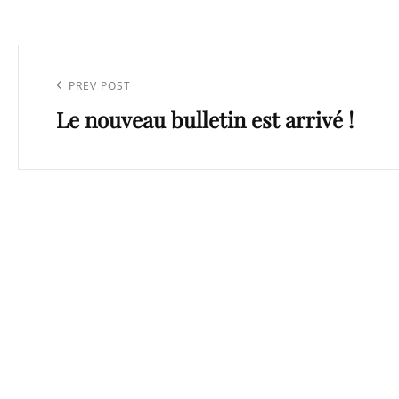
Navigation
de
Previous
PREV POST
l’article
Le nouveau bulletin est arrivé !
Post