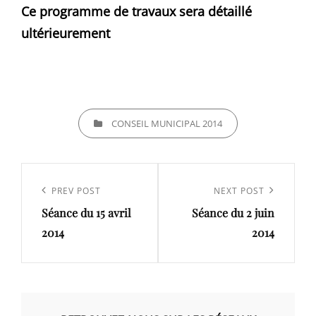
Ce programme de travaux sera détaillé
ultérieurement
CATEGORIES
CONSEIL MUNICIPAL 2014
Navigation
de
Previous
PREV POST
Next
NEXT POST
l’article
Séance du 15 avril
Séance du 2 juin
Post
Post
2014
2014