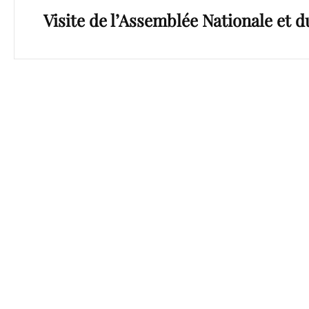
l’article
Visite de l’Assemblée Nationale et d
Post