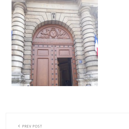
Navigation
de
Previous
PREV POST