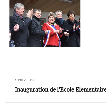
Navigation
de
Previous
PREV POST
l’article
Inauguration de l’Ecole Elementaire
Post