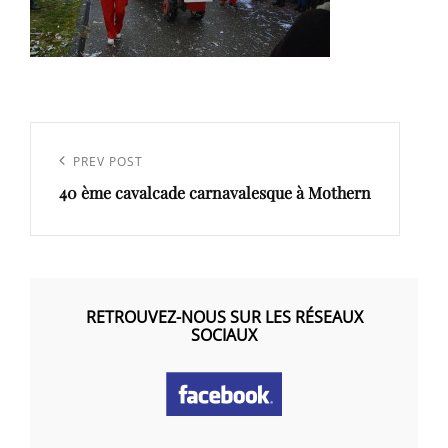
Navigation
de
Previous
PREV POST
l’article
40 ème cavalcade carnavalesque à Mothern
Post
RETROUVEZ-NOUS SUR LES RÉSEAUX
SOCIAUX