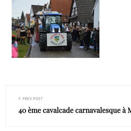
Navigation
de
Previous
PREV POST
l’article
40 ème cavalcade carnavalesque à
Post