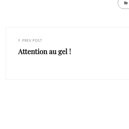
CATEG
Navigation
de
Previous
PREV POST
l’article
Attention au gel !
Post