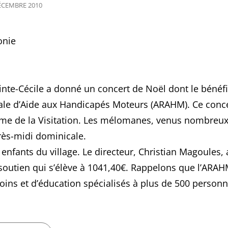
TED
ÉCEMBRE 2010
inte-Cécile a donné un concert de Noël dont le bénéf
nale d’Aide aux Handicapés Moteurs (ARAHM). Ce conc
Dame de la Visitation. Les mélomanes, venus nombreux
rès-midi dominicale.
nfants du village. Le directeur, Christian Magoules, 
soutien qui s’élève à 1041,40€. Rappelons que l’ARA
oins et d’éducation spécialisés à plus de 500 person