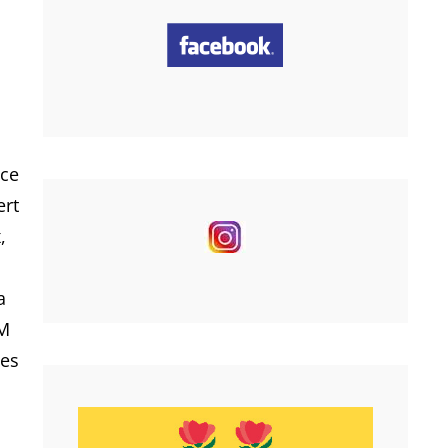
ice
ert
,
a
HM
nes