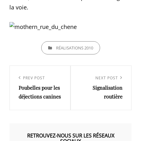
la voie.
CATEGORIES
RÉALISATIONS 2010
Navigation
de
Previous
PREV POST
Next
NEXT POST
l’article
Poubelles pour les
Signalisation
Post
Post
déjections canines
routière
RETROUVEZ-NOUS SUR LES RÉSEAUX