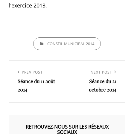
l’exercice 2013.
CATEGORIES
CONSEIL MUNICIPAL 2014
Navigation
de
Previous
PREV POST
Next
NEXT POST
l’article
Séance du 11 août
Séance du 21
Post
Post
2014
octobre 2014
RETROUVEZ-NOUS SUR LES RÉSEAUX
SOCIAUX