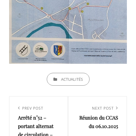
CATEGORIES
ACTUALITÉS
Navigation
de
Previous
PREV POST
Next
NEXT POST
l’article
Arrêté n°52 –
Réunion du CCAS
Post
Post
portant alternat
du 06.10.2025
de circulation –